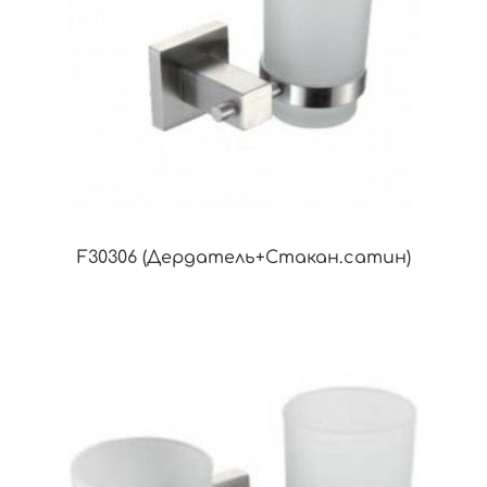
F30306 (Дердатель+Стакан.сатин)