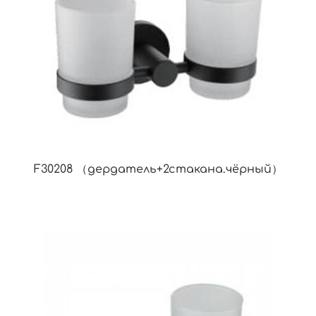
F30208 （дердатель+2стакана.чёрный）