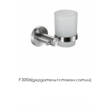
F30106(дердатель+стакан.сатин)