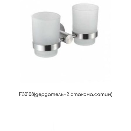
F30108(дердатель+2 стакана.сатин)