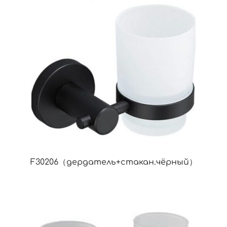
F30206（дердатель+стакан.чёрный）