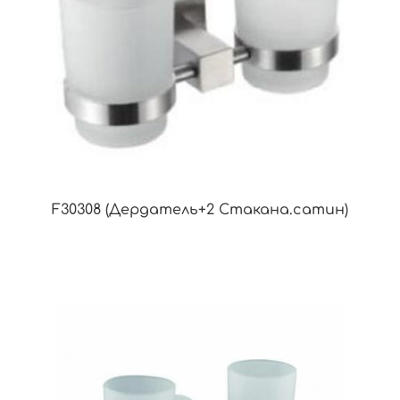
F30308 (Дердатель+2 Стакана.сатин)