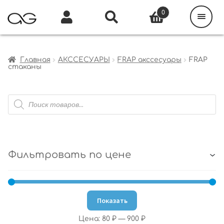
Поиск
товаров
0
Каталог
Инфо
Кабинет
Главная
АКССЕСУАРЫ
FRAP акссесуары
FRAP
стаканы
Поиск
товаров
Фильтровать по цене
Показать
Цена:
80 ₽
—
900 ₽