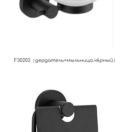
F30202（дердатель+мыльница.чёрный）