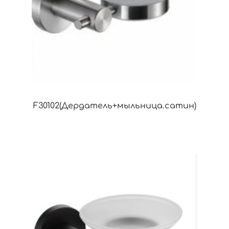
F30102(Дердатель+мыльница.сатин)