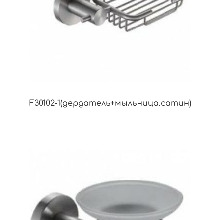
F30102-1(дердатель+мыльница.сатин)