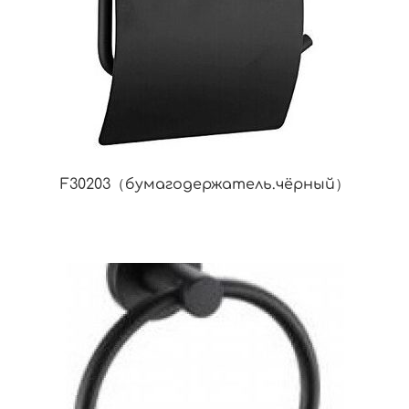
F30203（бумагодержатель.чёрный）