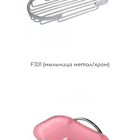
F331 (мыльница метал/хром)