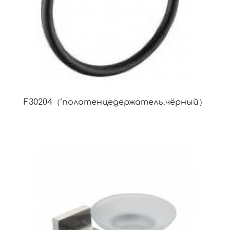
F30204（’полотенцедержатель.чёрный）