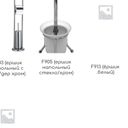
F905 (ершик
03 (ершик
F913 (ёршик
напольный
польный с
.белый)
стекло/хром)
/дер хром)