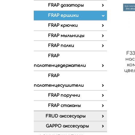
FRAP дозаторы
FRAP ершики
FRAP крючки
FRAP мыльницы
FRAP полки
F33
FRAP
нас
ко
полотенцедержатели
цве
FRAP
полотенцесушители
FRAP поручни
FRAP стаканы
FRUD акссесуары
GAPPO акссесуары