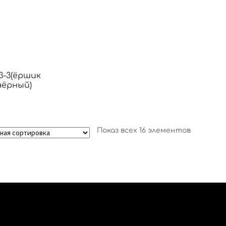
3-3(ёршик
чёрный)
Показ всех 16 элементов