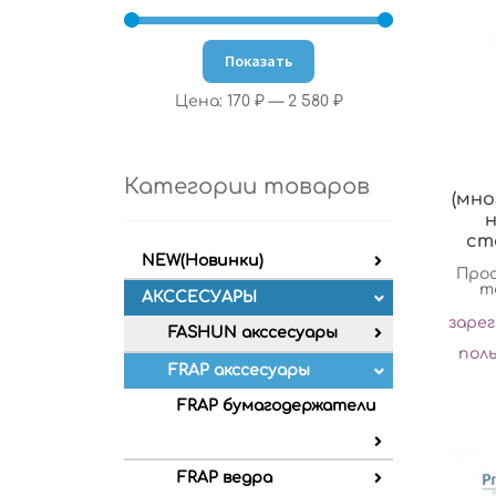
Показать
Цена:
170 ₽
—
2 580 ₽
Категории товаров
(мн
сто
NEW(Новинки)
Про
т
АКССЕСУАРЫ
заре
FASHUN акссесуары
пол
FRAP акссесуары
FRAP бумагодержатели
FRAP ведра