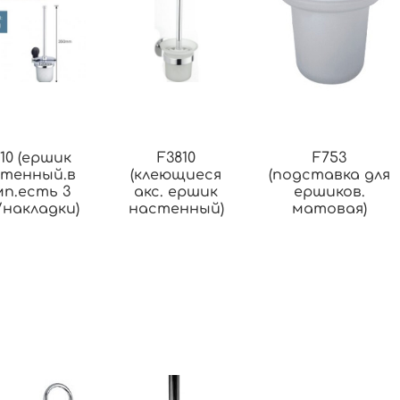
10 (ершик
F3810
F753
тенный.в
(клеющиеся
(подставка для
мп.есть 3
акс. ершик
ершиков.
/накладки)
настенный)
матовая)