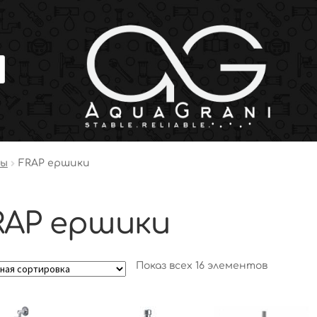
ры
FRAP ершики
RAP ершики
Показ всех 16 элементов