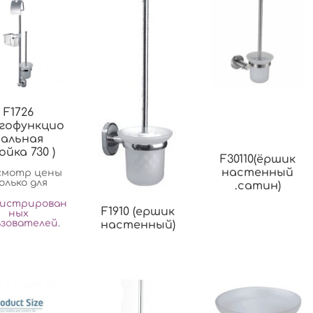
F1726
огофункцио
нальная
йка 730 )
F30110(ёршик
настенный
смотр цены
олько для
.сатин)
гистрирован
F1910 (ершик
ных
ьзователей
.
настенный)