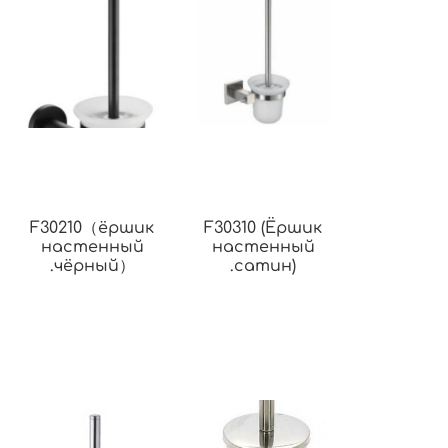
F30210（ёршик
F30310 (Ёршик
настенный
настенный
.чёрный）
.сатин)