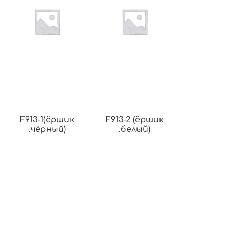
F913-1(ёршик
F913-2 (ёршик
.чёрный)
.белый)