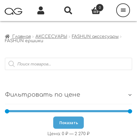
Поиск
товаров
0
Каталог
Инфо
Кабинет
Главная
АКССЕСУАРЫ
FASHUN акссесуары
FASHUN ершики
Поиск
товаров
Фильтровать по цене
Показать
Цена:
0 ₽
—
2 270 ₽