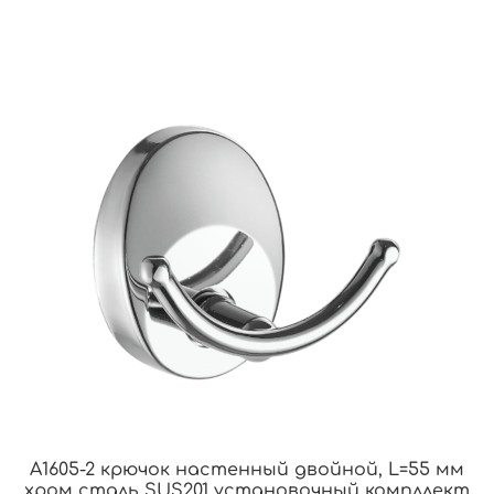
A1605-2 крючок настенный двойной, L=55 мм
хром сталь SUS201 установочный компллект